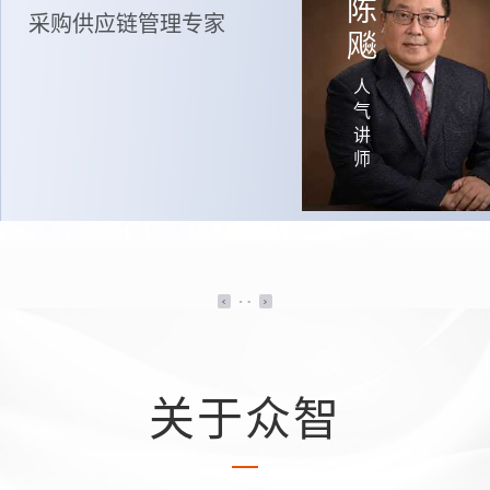
陈
采购供应链管理专家
飚
人
气
讲
师
关于众智