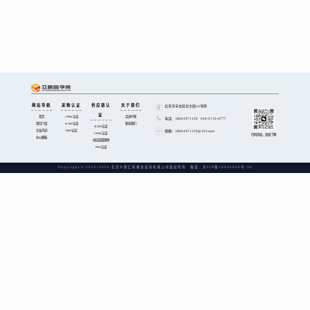
网站导航
采购认证
供应链认
关于我们
北京市丰台区北大街14号院
证
首页
CPPM认证
走进众智
电话：18601971159 010-5710-4777
项目介绍
SCMP认证
联系我们
SCMP认证
企业内训
PMP认证
邮箱：18601971159@163.com
CPSM认证
扫码添加，高效了解
办公模板
供应链管理师
PMP认证
Copyright © 2025-2026 北京众智汇科教育咨询有限公司版权所有 备案：
京ICP备14046068号-36