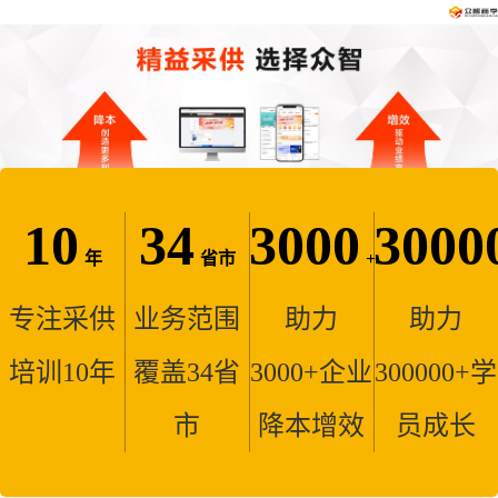
10
34
3000
3000
年
省市
+
专注采供
业务范围
助力
助力
培训10年
覆盖34省
3000+企业
300000+学
市
降本增效
员成长